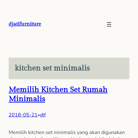
Skip
to
content
djatifurniture
kitchen set minimalis
Memilih Kitchen Set Rumah
Minimalis
2018-05-21
djf
•
Memilih kitchen set minimalis yang akan digunakan