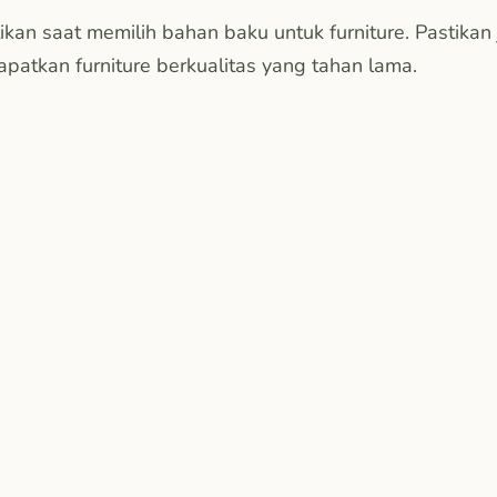
ikan saat memilih bahan baku untuk furniture. Pastikan
patkan furniture berkualitas yang tahan lama.
t
l