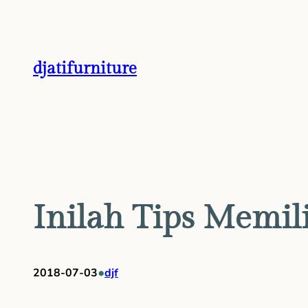
Skip
to
content
djatifurniture
Inilah Tips Memil
•
2018-07-03
djf