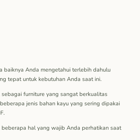
ada baiknya Anda mengetahui terlebih dahulu
g tepat untuk kebutuhan Anda saat ini.
 sebagai furniture yang sangat berkualitas
 beberapa jenis bahan kayu yang sering dipakai
F.
ni beberapa hal yang wajib Anda perhatikan saat