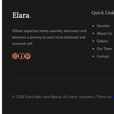
Quick Link
Elara
.
Services
Where expertise meets serenity, and every visit
About Us
becomes a journey to your most balanced and
Gallery
restored self.
Our Team
Instagram
Facebook
Pinterest
Contact
© 2026 Elara Nails And Beauty. All rights reserved. | Theme by