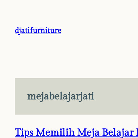
Skip
to
content
djatifurniture
mejabelajarjati
Tips Memilih Meja Belajar 