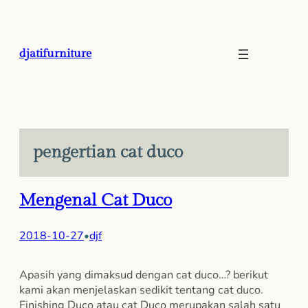
Skip
to
content
djatifurniture
pengertian cat duco
Mengenal Cat Duco
2018-10-27
djf
•
Apasih yang dimaksud dengan cat duco…? berikut
kami akan menjelaskan sedikit tentang cat duco.
Finishing Duco atau cat Duco merupakan salah satu