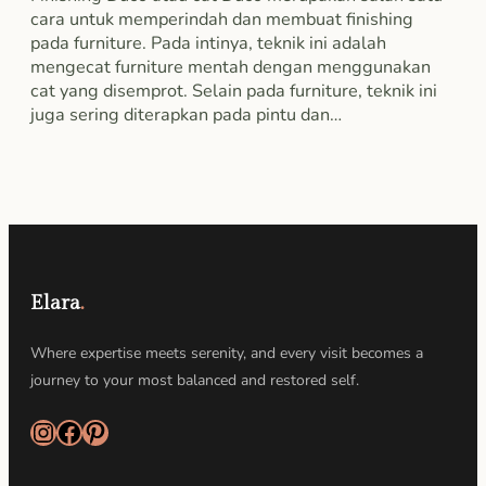
cara untuk memperindah dan membuat finishing
pada furniture. Pada intinya, teknik ini adalah
mengecat furniture mentah dengan menggunakan
cat yang disemprot. Selain pada furniture, teknik ini
juga sering diterapkan pada pintu dan…
Elara
.
Where expertise meets serenity, and every visit becomes a
journey to your most balanced and restored self.
Instagram
Facebook
Pinterest