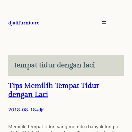
Skip
to
content
djatifurniture
tempat tidur dengan laci
Tips Memilih Tempat Tidur
dengan Laci
2018-08-18
djf
•
Memiliki tempat tidur yang memiliki banyak fungsi