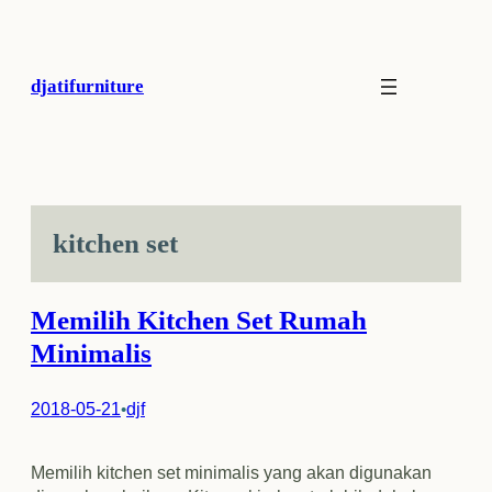
Skip
to
content
djatifurniture
kitchen set
Memilih Kitchen Set Rumah
Minimalis
2018-05-21
djf
•
Memilih kitchen set minimalis yang akan digunakan